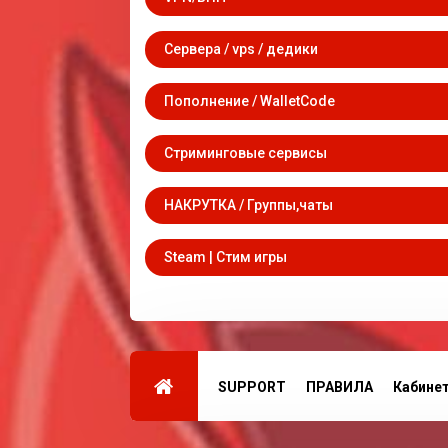
Сервера / vps / дедики
Пополнение / WalletCode
Стриминговые сервисы
НАКРУТКА / Группы,чаты
Steam | Стим игры
SUPPORT
ПРАВИЛА
Кабине