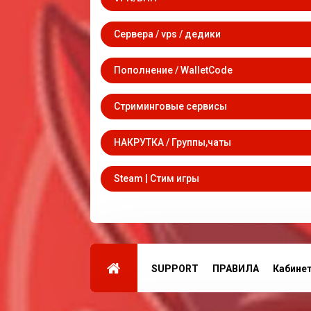
Сервера / vps / дедики
Пополнение / WalletCode
Стриминговые сервисы
НАКРУТКА / Группы,чаты
Steam | Стим игры
SUPPORT
ПРАВИЛА
Кабине