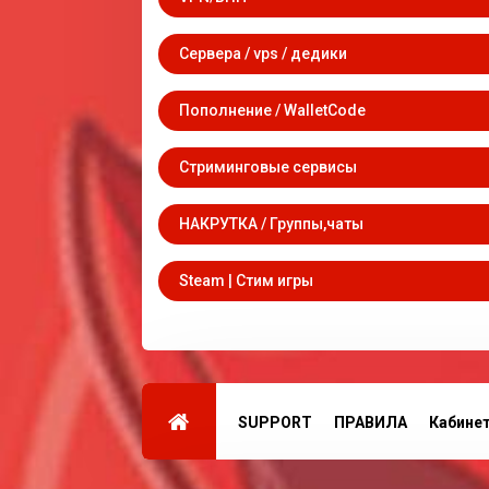
Сервера / vps / дедики
Пополнение / WalletCode
Стриминговые сервисы
НАКРУТКА / Группы,чаты
Steam | Стим игры
SUPPORT
ПРАВИЛА
Кабине