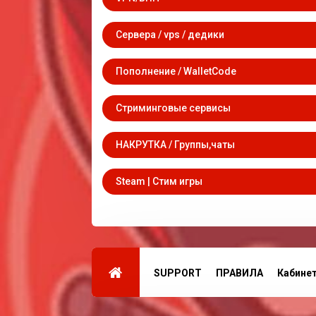
Сервера / vps / дедики
Пополнение / WalletCode
Стриминговые сервисы
НАКРУТКА / Группы,чаты
Steam | Стим игры
SUPPORT
ПРАВИЛА
Кабине