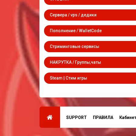
Сервера / vps / дедики
Пополнение / WalletCode
Стриминговые сервисы
НАКРУТКА / Группы,чаты
Steam | Стим игры
SUPPORT
ПРАВИЛА
Кабине