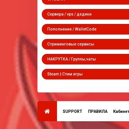
Сервера / vps / дедики
Пополнение / WalletCode
Стриминговые сервисы
НАКРУТКА / Группы,чаты
Steam | Стим игры
SUPPORT
ПРАВИЛА
Кабине