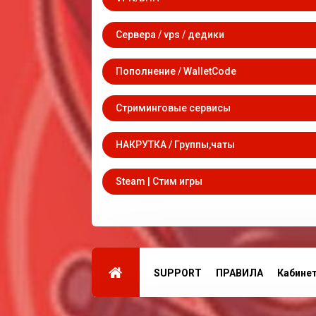
Сервера / vps / дедики
Пополнение / WalletCode
Стриминговые сервисы
НАКРУТКА / Группы,чаты
Steam | Стим игры
SUPPORT
ПРАВИЛА
Кабине