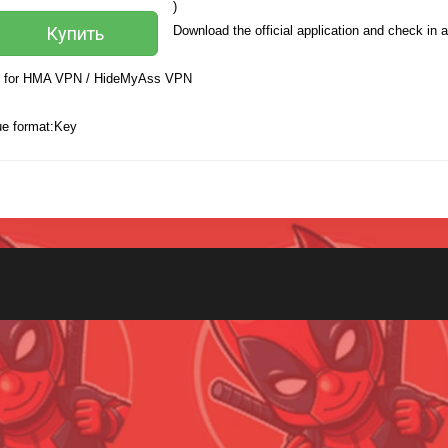
)
Купить
Download the official application and check in 
 for HMA VPN / HideMyAss VPN
ue format:Key
Всего позиций в корзине
(шт)
Всего товара в корзине
Руб.
Сумма к оплате (без скидок)