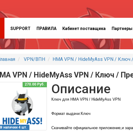
SUPPORT
ПРАВИЛА
Кабинет поставщика
Партнеры
лавная
VPN/ВПН
HMA VPN / HideMyAss VPN / Ключ /
MA VPN / HideMyAss VPN / Ключ / Пр
Описание
270.00 Руб.
Ключ для HMA VPN / HideMyAss VPN
Формат выдачи:Ключ
В наличии 4 шт.
Скачивайте официальное приложение,и зара