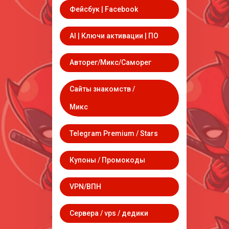
Фейсбук | Facebook
AI | Ключи активации | ПО
Авторег/Микс/Саморег
Сайты знакомств /
Микс
Telegram Premium / Stars
Купоны / Промокоды
VPN/ВПН
Сервера / vps / дедики