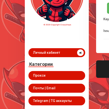
Key
Iss
Личный кабинет
Категории
Прокси
Почты | Email
Telegram | TG аккаунты