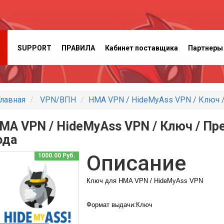
SUPPORT
ПРАВИЛА
Кабинет поставщика
Партнеры
лавная
VPN/ВПН
HMA VPN / HideMyAss VPN / Ключ /
MA VPN / HideMyAss VPN / Ключ / Пр
ода
Описание
1000.00 Руб.
Ключ для HMA VPN / HideMyAss VPN
Формат выдачи:Ключ