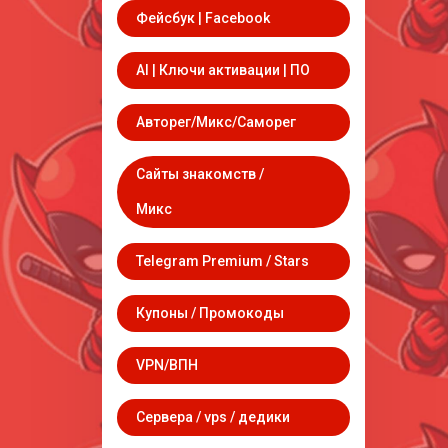
Фейсбук | Facebook
AI | Ключи активации | ПО
Авторег/Микс/Саморег
Сайты знакомств /
Микс
Telegram Premium / Stars
Купоны / Промокоды
VPN/ВПН
Сервера / vps / дедики