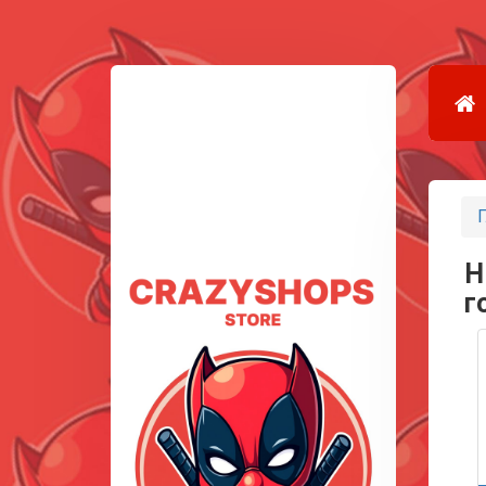
Г
H
г