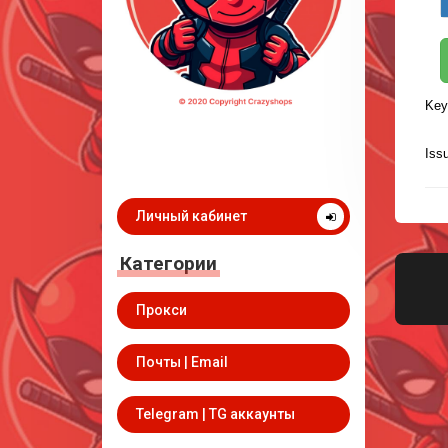
Key
Iss
Личный кабинет
Категории
Прокси
Почты | Email
Telegram | TG аккаунты