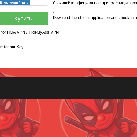
В наличии 1 шт.
Скачивайте официальное приложение,и зара
)
Купить
Download the official application and check in 
 for HMA VPN / HideMyAss VPN
ue format:Key
Всего позиций в корзине
(шт)
Всего товара в корзине
Руб.
Сумма к оплате (без скидок)