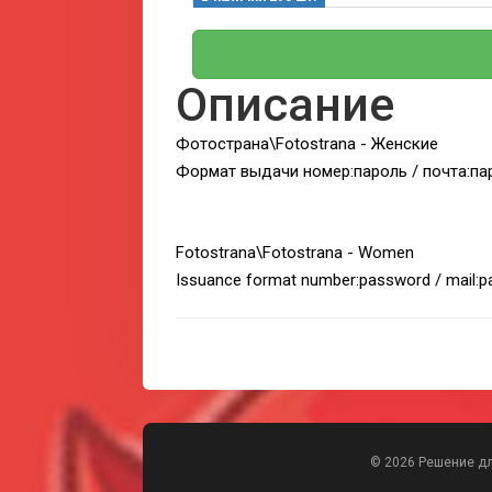
Описание
Фотострана\Fotostrana - Женские
Формат выдачи номер:пароль / почта:па
Fotostrana\Fotostrana - Women
Issuance format number:password / mail:
© 2026 Решение д