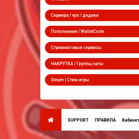
Сервера / vps / дедики
Пополнение / WalletCode
Стриминговые сервисы
НАКРУТКА / Группы,чаты
Steam | Стим игры
SUPPORT
ПРАВИЛА
Кабине