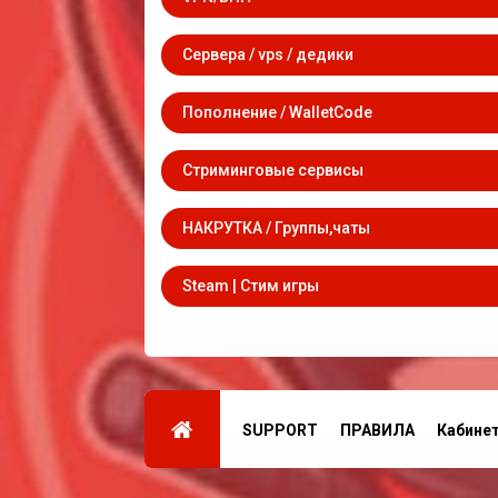
Сервера / vps / дедики
Пополнение / WalletCode
Стриминговые сервисы
НАКРУТКА / Группы,чаты
Steam | Стим игры
SUPPORT
ПРАВИЛА
Кабине