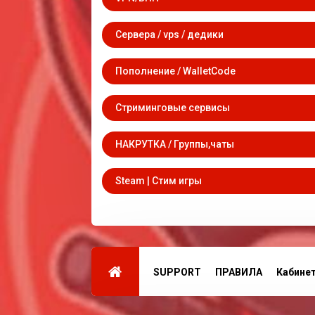
Сервера / vps / дедики
Пополнение / WalletCode
Стриминговые сервисы
НАКРУТКА / Группы,чаты
Steam | Стим игры
SUPPORT
ПРАВИЛА
Кабине