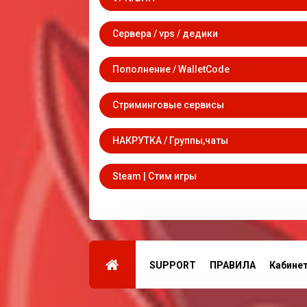
Сервера / vps / дедики
Пополнение / WalletCode
Стриминговые сервисы
НАКРУТКА / Группы,чаты
Steam | Стим игры
SUPPORT
ПРАВИЛА
Кабине