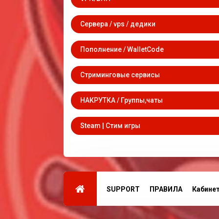
Сервера / vps / дедики
Пополнение / WalletCode
Стриминговые сервисы
НАКРУТКА / Группы,чаты
Steam | Стим игры
SUPPORT
ПРАВИЛА
Кабине