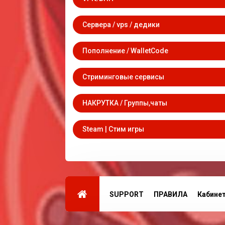
Сервера / vps / дедики
Пополнение / WalletCode
Стриминговые сервисы
НАКРУТКА / Группы,чаты
Steam | Стим игры
SUPPORT
ПРАВИЛА
Кабине