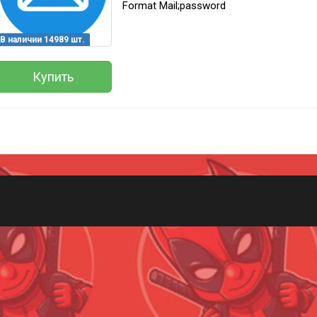
Format Mail;password
В наличии 14989 шт.
Купить
Всего позиций в корзине
(шт)
Всего товара в корзине
Руб.
Сумма к оплате (без скидок)