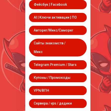
Фейсбук | Facebook
AI | Ключи активации | ПО
Авторег/Микс/Саморег
Сайты знакомств /
Микс
Telegram Premium / Stars
Купоны / Промокоды
VPN/ВПН
Сервера / vps / дедики