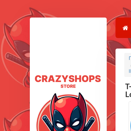
Г
I
T
L