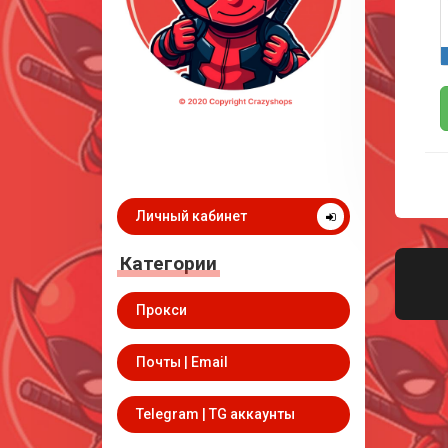
Личный кабинет
Категории
Прокси
Почты | Email
Telegram | TG аккаунты