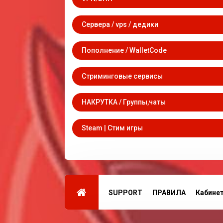
Сервера / vps / дедики
Пополнение / WalletCode
Стриминговые сервисы
НАКРУТКА / Группы,чаты
Steam | Стим игры
SUPPORT
ПРАВИЛА
Кабине