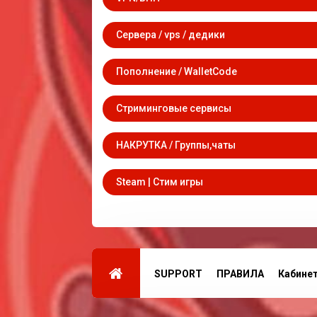
Сервера / vps / дедики
Пополнение / WalletCode
Стриминговые сервисы
НАКРУТКА / Группы,чаты
Steam | Стим игры
SUPPORT
ПРАВИЛА
Кабине