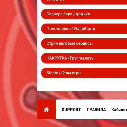
Сервера / vps / дедики
Пополнение / WalletCode
Стриминговые сервисы
НАКРУТКА / Группы,чаты
Steam | Стим игры
SUPPORT
ПРАВИЛА
Кабине