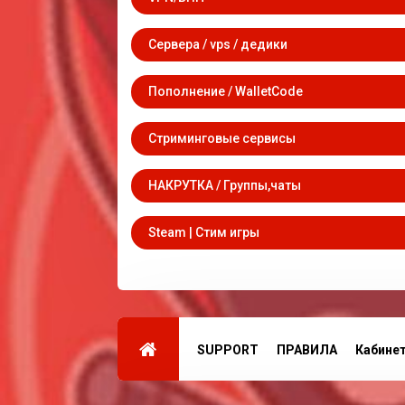
Сервера / vps / дедики
Пополнение / WalletCode
Стриминговые сервисы
НАКРУТКА / Группы,чаты
Steam | Стим игры
SUPPORT
ПРАВИЛА
Кабине