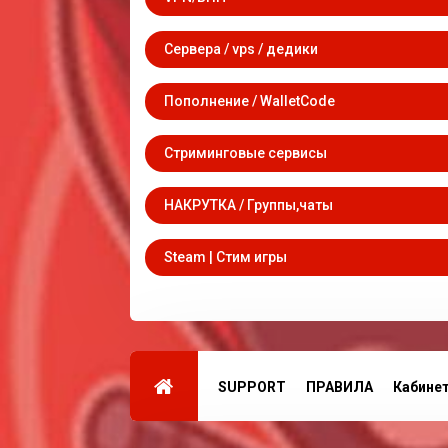
Сервера / vps / дедики
Пополнение / WalletCode
Стриминговые сервисы
НАКРУТКА / Группы,чаты
Steam | Стим игры
SUPPORT
ПРАВИЛА
Кабине