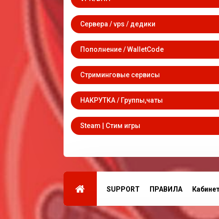
Сервера / vps / дедики
Пополнение / WalletCode
Стриминговые сервисы
НАКРУТКА / Группы,чаты
Steam | Стим игры
SUPPORT
ПРАВИЛА
Кабине