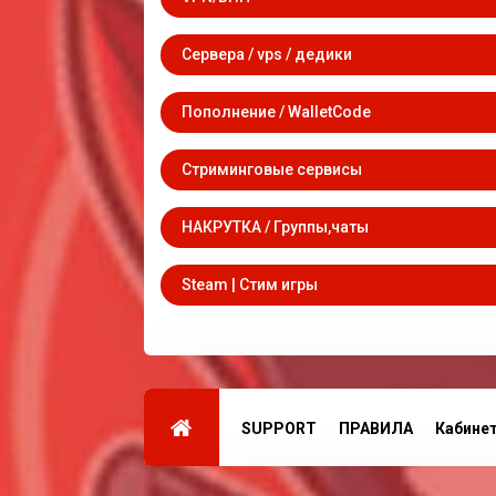
Сервера / vps / дедики
Пополнение / WalletCode
Стриминговые сервисы
НАКРУТКА / Группы,чаты
Steam | Стим игры
SUPPORT
ПРАВИЛА
Кабине