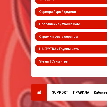
Сервера / vps / дедики
Пополнение / WalletCode
Стриминговые сервисы
НАКРУТКА / Группы,чаты
Steam | Стим игры
SUPPORT
ПРАВИЛА
Кабине