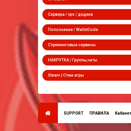
Сервера / vps / дедики
Пополнение / WalletCode
Стриминговые сервисы
НАКРУТКА / Группы,чаты
Steam | Стим игры
SUPPORT
ПРАВИЛА
Кабине