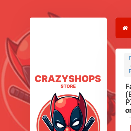
Г
P
F
(
P
о