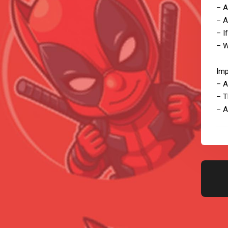
– A
– A
– I
– W
Imp
– A
– T
– A