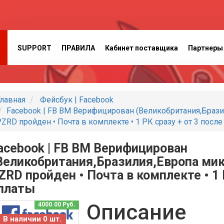
SUPPORT
ПРАВИЛА
Кабинет поставщика
Партнеры
лавная
Фейсбук | Facebook
Facebook | FB BM Верифицирован (Великобритания,Бразили
ZRD пройден • Почта в комплекте • 1 РК сразу + от 3 посл
acebook | FB BM Верифицирован
Великобритания,Бразилия,Европа микс)
ZRD пройден • Почта в комплекте • 1 
платы
Описание
4000.00 Руб.
В наличии 0 шт.