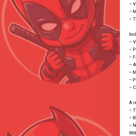
– V
– M
– T
Inc
– V
– 
– F
– A
– M
– P
– C
A r
– T
– B
– N
Wit