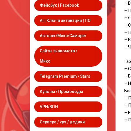
– В
Фейсбук | Facebook
– 
– Ф
AI | Ключи активации | ПО
– 
– П
Авторег/Микс/Саморег
– В
– Ч
Сайты знакомств /
Микс
Гар
– С
– 
Telegram Premium / Stars
– 
Без
Купоны / Промокоды
– П
– П
VPN/ВПН
– Е
– П
Сервера / vps / дедики