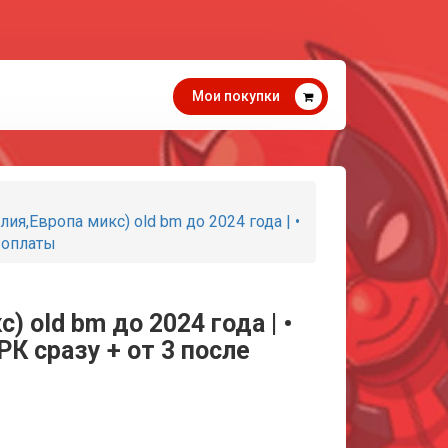
Мои покупки
я,Европа микс) old bm до 2024 года | •
е оплаты
 old bm до 2024 года | •
РК сразу + от 3 после