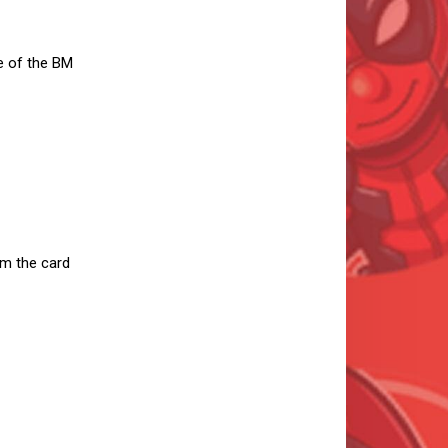
e of the BM
om the card