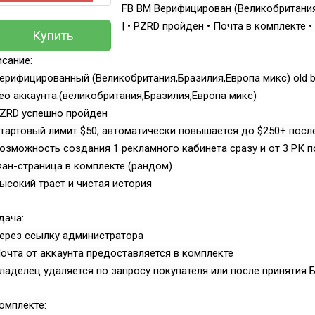
FB BM Верифицирован (Великобритания,
| • PZRD пройден • Почта в комплекте •
Купить
сание:
ерифицированный (Великобритания,Бразилия,Европа микс) old 
ео аккаунта:(великобритания,Бразилия,Европа микс)
PZRD успешно пройден
тартовый лимит $50, автоматически повышается до $250+ посл
озможность создания 1 рекламного кабинета сразу и от 3 РК 
ан-страница в комплекте (рандом)
ысокий траст и чистая история
дача:
ерез ссылку администратора
очта от аккаунта предоставляется в комплекте
ладелец удаляется по запросу покупателя или после принятия 
омплекте: