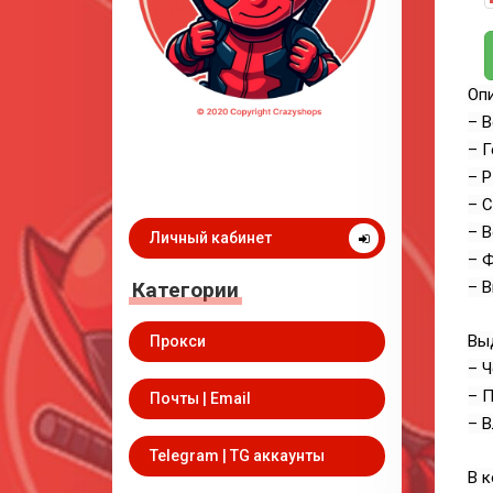
Опи
– В
– Г
– 
– С
– В
Личный кабинет
– Ф
Категории
– В
Вы
Прокси
– Ч
– П
Почты | Email
– В
Telegram | TG аккаунты
В к