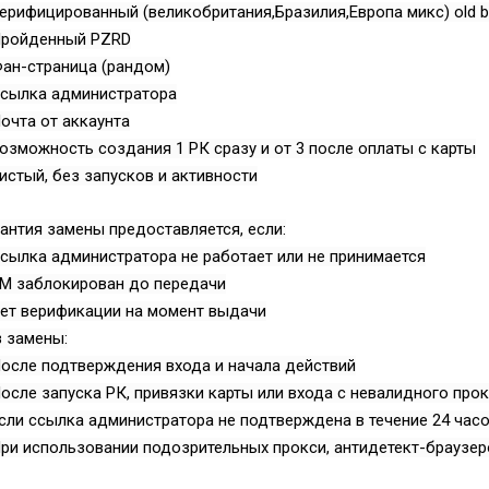
ерифицированный (великобритания,Бразилия,Европа микс) old 
Пройденный PZRD
ан-страница (рандом)
Ссылка администратора
очта от аккаунта
озможность создания 1 РК сразу и от 3 после оплаты с карты
истый, без запусков и активности
антия замены предоставляется, если:
сылка администратора не работает или не принимается
БМ заблокирован до передачи
Нет верификации на момент выдачи
 замены:
осле подтверждения входа и начала действий
Всего позиций в корзине
осле запуска РК, привязки карты или входа с невалидного про
(шт)
Всего товара в корзине
сли ссылка администратора не подтверждена в течение 24 час
Руб.
Сумма к оплате (без скидок)
ри использовании подозрительных прокси, антидетект-браузер