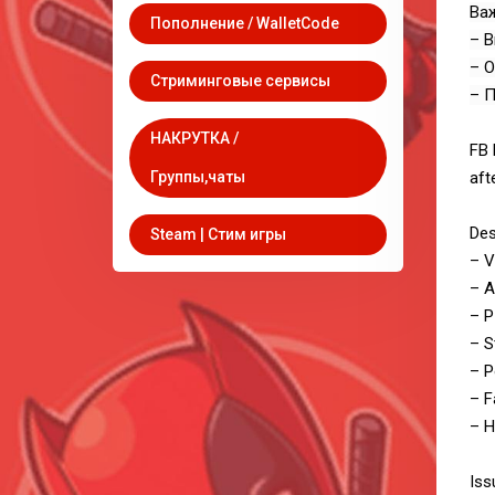
Ва
Пополнение / WalletCode
– 
– О
Стриминговые сервисы
– П
НАКРУТКА /
FB 
Группы,чаты
aft
Des
Steam | Стим игры
– V
– A
– P
– S
– P
– F
– H
Iss