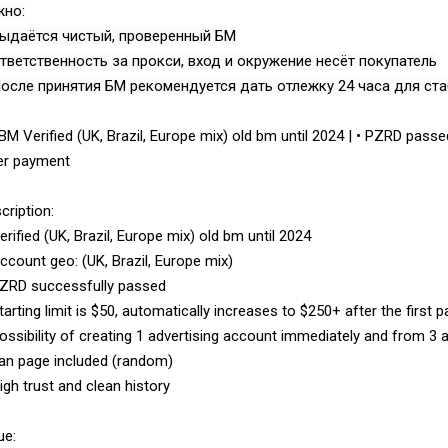
жно:
Выдаётся чистый, проверенный БМ
тветственность за прокси, вход и окружение несёт покупатель
осле принятия БМ рекомендуется дать отлежку 24 часа для ст
BM Verified (UK, Brazil, Europe mix) old bm until 2024 | • PZRD passe
er payment
cription:
erified (UK, Brazil, Europe mix) old bm until 2024
ccount geo: (UK, Brazil, Europe mix)
ZRD successfully passed
tarting limit is $50, automatically increases to $250+ after the first
ossibility of creating 1 advertising account immediately and from 3
an page included (random)
igh trust and clean history
ue: