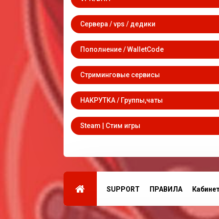
Сервера / vps / дедики
Пополнение / WalletCode
Стриминговые сервисы
НАКРУТКА / Группы,чаты
Steam | Стим игры
SUPPORT
ПРАВИЛА
Кабине