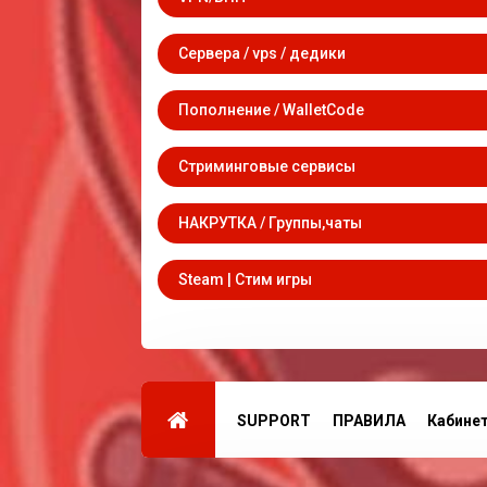
Сервера / vps / дедики
Пополнение / WalletCode
Стриминговые сервисы
НАКРУТКА / Группы,чаты
Steam | Стим игры
SUPPORT
ПРАВИЛА
Кабине