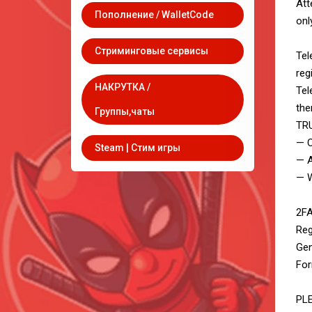
Att
Пополнение / WalletCode
onl
Стриминговые сервисы
Tel
reg
НАКРУТКА /
Tel
the
Группы,чаты
TRU
— C
Steam | Стим игры
— A
— W
2FA
Reg
Gen
For
PL