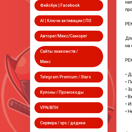
нал
Фейсбук | Facebook
про
AI | Ключи активации | ПО
РЕ
Авторег/Микс/Саморег
Для
на 
Сайты знакомств /
РЕ
Микс
• Д
Telegram Premium / Stars
• П
• З
Купоны / Промокоды
• В
• И
VPN/ВПН
• Н
Сервера / vps / дедики