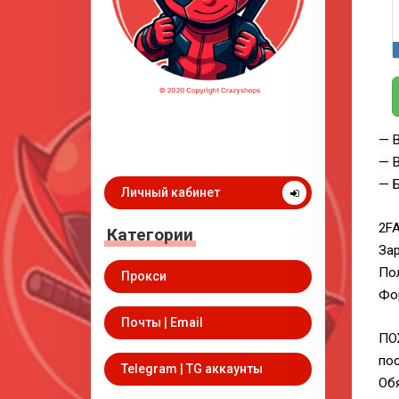
— В
— В
— 
Личный кабинет
2FA
Категории
Зар
Пол
Прокси
Фор
Почты | Email
ПО
пос
Telegram | TG аккаунты
Обя