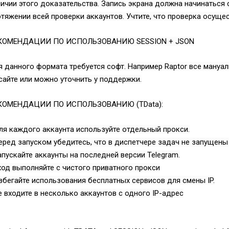
ичии этого доказательства. Запись экрана должна начинаться 
тяжении всей проверки аккаунтов. Учтите, что проверка осуще
КОМЕНДАЦИИ ПО ИСПОЛЬЗОВАНИЮ SESSION + JSON
 данного формата требуется софт. Например Raptor все мануал
сайте или можно уточнить у поддержки.
КОМЕНДАЦИИ ПО ИСПОЛЬЗОВАНИЮ (TData):
Всего позиций в корзине
ля каждого аккаунта используйте отдельный прокси.
(шт)
Всего товара в корзине
еред запуском убедитесь, что в диспетчере задач не запущены
Руб.
Сумма к оплате (без скидок)
апускайте аккаунты на последней версии Telegram.
ход выполняйте с чистого приватного прокси
збегайте использования бесплатных сервисов для смены IP.
е входите в несколько аккаунтов с одного IP-адрес