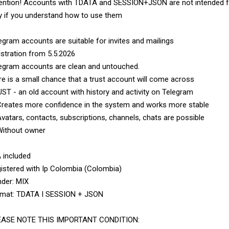
ention! Accounts with TDATA and SESSION+JSON are not intended fo
y if you understand how to use them
egram accounts are suitable for invites and mailings
istration from 5.5.2026
egram accounts are clean and untouched.
re is a small chance that a trust account will come across
ST - an old account with history and activity on Telegram
reates more confidence in the system and works more stable
vatars, contacts, subscriptions, channels, chats are possible
ithout owner
 included
istered with Ip Colombia (Colombia)
der: MIX
mat: TDATA I SESSION + JSON
EASE NOTE THIS IMPORTANT CONDITION: