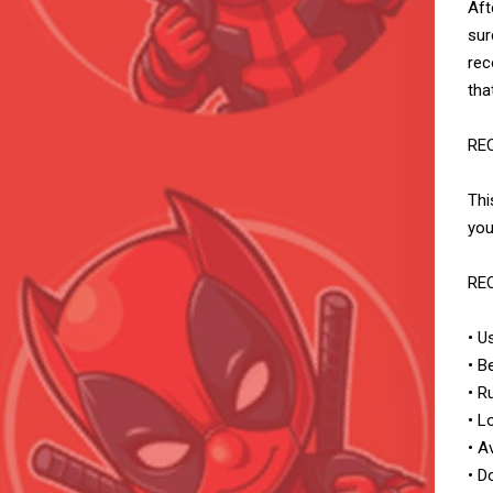
Aft
sur
rec
tha
RE
Thi
you
RE
• U
• B
• R
• L
• A
• D