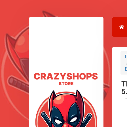
Г
Б
T
5