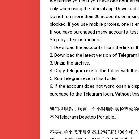
We remind you that you have one hour after
only when using the official app! Download 
Do not run more than 30 accounts on a singl
blocked. If you use mobile proxies, one is 
If you have purchased many accounts, test 1-
Step-by-step instructions:
1. Download the accounts from the link in th
2. Download the latest version of Telegram
3. Unzip the archive.
4. Copy Telegram.exe to the folder with the
5. Run Telegram.exe in this folder
6. If the account does not work, open a di
purchase to the Telegram login. Without thi
我们提醒您，您有一个小时后购买检查您的
本的Telegram Desktop Portable。
不要在单个代理服务器上运行超过30个帐户