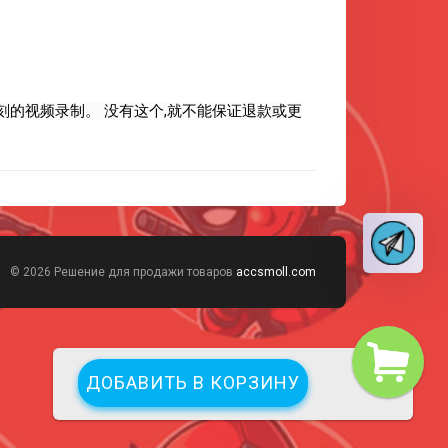
那一刻的视频录制。 没有这个,就不能保证退款或更
© 2026 Решение для продажи товаров
accsmoll.com
ДОБАВИТЬ В КОРЗИНУ