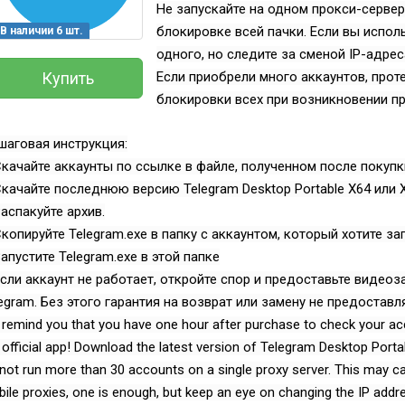
Не запускайте на одном прокси-сервер
блокировке всей пачки. Если вы испол
В наличии 6 шт.
одного, но следите за сменой IP-адрес
Купить
Если приобрели много аккаунтов, прот
блокировки всех при возникновении п
аговая инструкция:
Скачайте аккаунты по ссылке в файле, полученном после покупк
Скачайте последнюю версию Telegram Desktop Portable X64 или X
Распакуйте архив.
Скопируйте Telegram.exe в папку с аккаунтом, который хотите за
Запустите Telegram.exe в этой папке
Если аккаунт не работает, откройте спор и предоставьте видео
Всего позиций в корзине
(шт)
egram. Без этого гарантия на возврат или замену не предоставл
Всего товара в корзине
Руб.
remind you that you have one hour after purchase to check your acc
Сумма к оплате (без скидок)
 official app! Download the latest version of Telegram Desktop Porta
not run more than 30 accounts on a single proxy server. This may cau
ile proxies, one is enough, but keep an eye on changing the IP addr