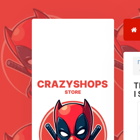
Г
T
I