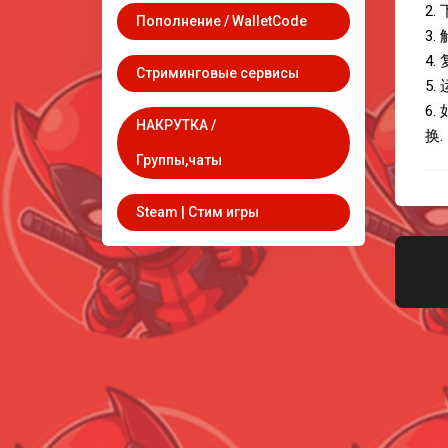
2.
Пополнение / WalletCode
3.
4
Стриминговые сервисы
5
6
НАКРУТКА /
换.
Группы,чаты
Steam | Стим игры