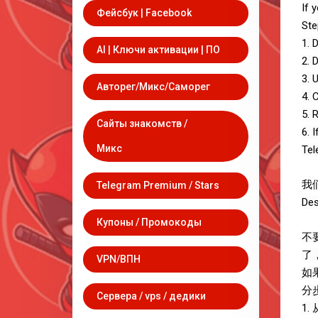
If 
Фейсбук | Facebook
Ste
1. 
AI | Ключи активации | ПО
2. 
3. 
Авторег/Микс/Саморег
4. 
5. 
Сайты знакомств /
6. 
Микс
Tel
我
Telegram Premium / Stars
Des
Купоны / Промокоды
不
了
VPN/ВПН
如
分
Сервера / vps / дедики
1