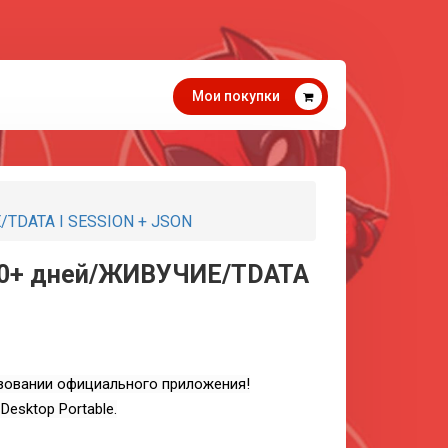
Мои покупки
TDATA I SESSION + JSON
00+ дней/ЖИВУЧИЕ/TDATA
ьзовании официального приложения!
esktop Portable.