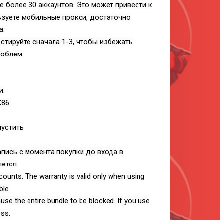
е более 30 аккаунтов. Это может привести к
ьзуете мобильные прокси, достаточно
а.
естируйте сначала 1-3, чтобы избежать
роблем.
и.
86.
пустить
запись с момента покупки до входа в
яется.
ounts. The warranty is valid only when using
ble.
se the entire bundle to be blocked. If you use
ess.