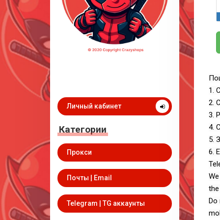
Пош
1. 
2. 
Личный кабинет
3. 
4. 
Категории
5. 
6. 
Прокси
Tel
We 
Почты | Email
the
Do 
Telegram | TG аккаунты
mob