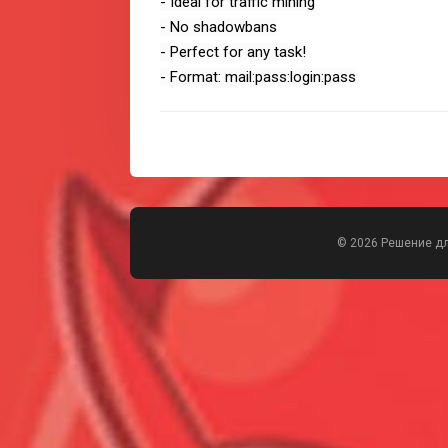
- Ideal for traffic mining
- No shadowbans
- Perfect for any task!
- Format: mail:pass:login:pass
© 2026 Решение д