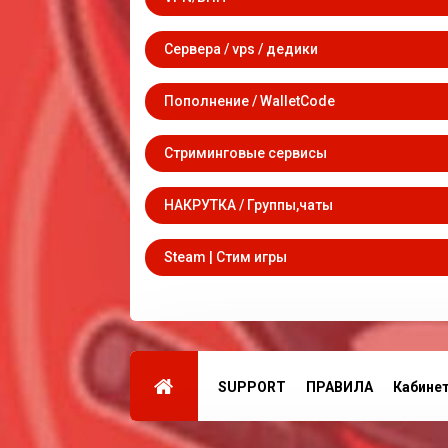
Сервера / vps / дедики
Пополнение / WalletCode
Стриминговые сервисы
НАКРУТКА / Группы,чаты
Steam | Стим игры
SUPPORT
ПРАВИЛА
Кабине