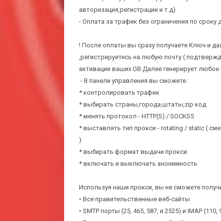
авторизация,регистрации и т.д)
- Оплата за трафик без ограничения по сроку 
! После оплаты вы сразу получаете Ключ и да
,регистрируетесь на любую почту ( подтвержд
активации ваших GB.Далее генерирует любое
- В панели управления вы сможете :
* контролировать трафик
* выбирать страны,города,штаты,zip код
* менять протокол - HTTP(S) / SOCKS5
* выставлять тип прокси - rotating / static ( 
)
* выбирать формат выдачи прокси
* включать и выключать анонимность
Используя наши прокси, вы не сможете получ
• Все правительственные веб-сайты
• SMTP порты (25, 465, 587, и 2525) и IMAP (110, 9