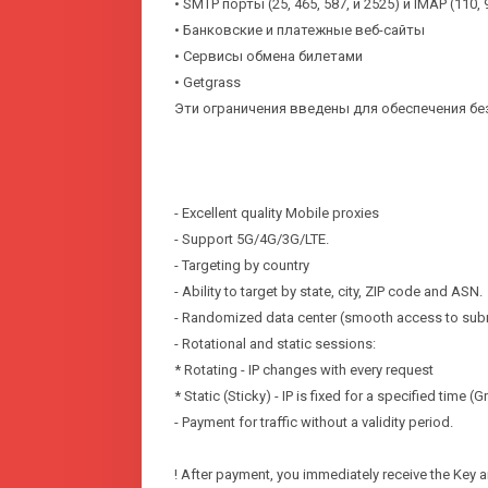
• SMTP порты (25, 465, 587, и 2525) и IMAP (110, 9
• Банковские и платежные веб-сайты
• Сервисы обмена билетами
• Getgrass
Эти ограничения введены для обеспечения бе
- Excellent quality Mobile proxies
- Support 5G/4G/3G/LTE.
- Targeting by country
- Ability to target by state, city, ZIP code and ASN.
- Randomized data center (smooth access to sub
- Rotational and static sessions:
* Rotating - IP changes with every request
* Static (Sticky) - IP is fixed for a specified time (
- Payment for traffic without a validity period.
! After payment, you immediately receive the Key a