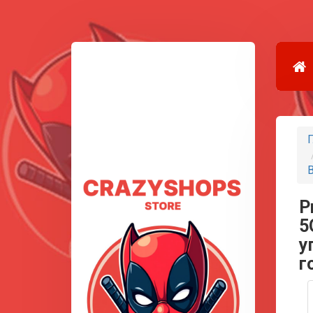
Г
В
P
5
у
г