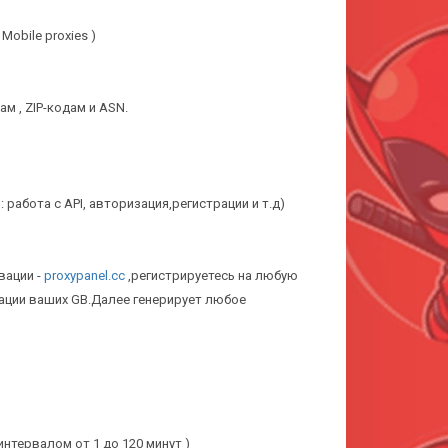
Mobile proxies )
ам , ZIP-кодам и ASN.
 : работа с API, авторизация,регистрации и т.д)
вации -
proxypanel.cc
,регистрируетесь на любую
вации ваших GB.Далее генерирует любое
 интервалом от 1 до 120 минут )