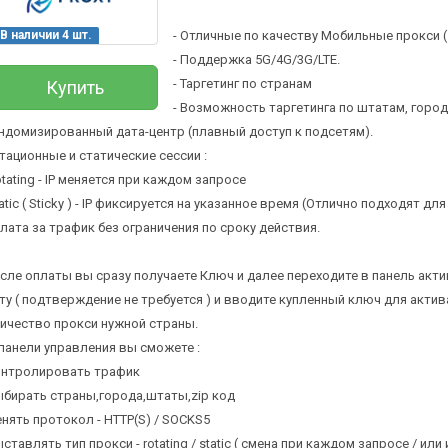
В наличии 4 шт.
- Отличные по качеству Мобильные прокси ( 
- Поддержка 5G/4G/3G/LTE.
- Таргетинг по странам
Купить
- Возможность таргетинга по штатам, город
андомизированный дата-центр (плавный доступ к подсетям).
отационные и статические сессии :
otating - IP меняется при каждом запросе
tatic ( Sticky ) - IP фиксируется на указанное время (Отлично подходят для
плата за трафик без ограничения по сроку действия.
осле оплаты вы сразу получаете Ключ и далее переходите в панель акти
ту ( подтверждение не требуется ) и вводите купленный ключ для акти
ичество прокси нужной страны.
 панели управления вы сможете :
онтролировать трафик
ыбирать страны,города,штаты,zip код
енять протокол - HTTP(S) / SOCKS5
ыставлять тип прокси - rotating / static ( смена при каждом запросе / или