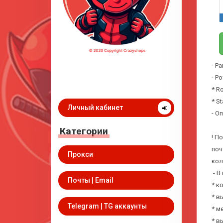
- Р
- Р
* R
* S
Личный кабинет
- О
Категории
! П
поч
Прокси
кол
- В
Почты | Email
* к
* в
Telegram | TG аккаунты
* м
* в