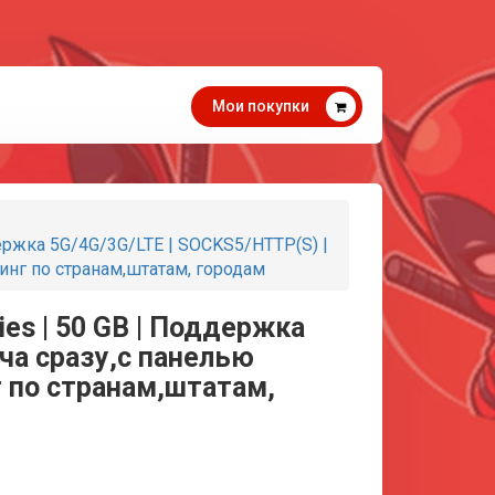
Мои покупки
держка 5G/4G/3G/LTE | SOCKS5/HTTP(S) |
тинг по странам,штатам, городам
ies | 50 GB | Поддержка
ча сразу,с панелью
нг по странам,штатам,