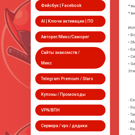
Фейсбук | Facebook
* в
* в
AI | Ключи активации | ПО
Исп
• В
Авторег/Микс/Саморег
• SM
• Б
Сайты знакомств /
• С
Микс
• G
Эти
Telegram Premium / Stars
Купоны / Промокоды
- Ex
- S
VPN/ВПН
- Ta
- Ab
Сервера / vps / дедики
- R