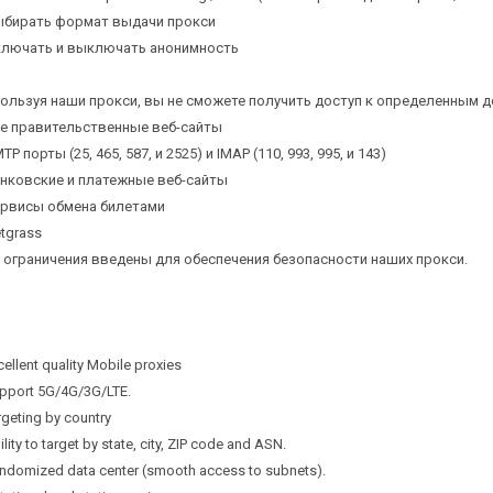
ыбирать формат выдачи прокси
ключать и выключать анонимность
Всего позиций в корзине
(шт)
Всего товара в корзине
ользуя наши прокси, вы не сможете получить доступ к определенным д
Руб.
Сумма к оплате (без скидок)
се правительственные веб-сайты
TP порты (25, 465, 587, и 2525) и IMAP (110, 993, 995, и 143)
анковские и платежные веб-сайты
ервисы обмена билетами
etgrass
 ограничения введены для обеспечения безопасности наших прокси.
cellent quality Mobile proxies
upport 5G/4G/3G/LTE.
rgeting by country
ility to target by state, city, ZIP code and ASN.
andomized data center (smooth access to subnets).