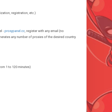
ization, registration, etc.)
el -
proxypanel.cc
, register with any email (no
enerates any number of proxies of the desired country.
 from 1 to 120 minutes)