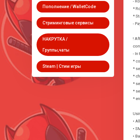
- Ro
Пополнение / WalletCode
* Ro
* St
Стриминговые сервисы
- Pa
! Af
НАКРУТКА /
conf
Группы,чаты
- In
* co
Steam | Стим игры
* se
* c
* se
* se
* e
Usin
• A
• SM
• B