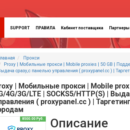
SUPPORT
ПРАВИЛА
Кабинет поставщика
Партнеры
лавная
Прокси
Proxy | Мобильные прокси | Mobile proxies | 50 GB | Под
ыдача сразу,с панелью управления ( proxypanel.cc ) | Тарге
roxy | Мобильные прокси | Mobile prox
G/4G/3G/LTE | SOCKS5/HTTP(S) | Выда
правления ( proxypanel.cc ) | Таргети
ородам
Описание
8500.00 Руб.