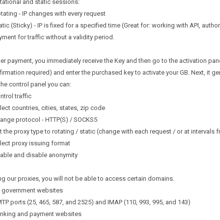
tational and static sessions:
tating - IP changes with every request
atic (Sticky) - IP is fixed for a specified time (Great for: working with API, author
yment for traffic without a validity period.
ter payment, you immediately receive the Key and then go to the activation pan
irmation required) and enter the purchased key to activate your GB. Next, it g
 the control panel you can:
ntrol traffic
lect countries, cities, states, zip code
hange protocol - HTTP(S) / SOCKS5
t the proxy type to rotating / static (change with each request / or at intervals
lect proxy issuing format
nable and disable anonymity
g our proxies, you will not be able to access certain domains.
ll government websites
TP ports (25, 465, 587, and 2525) and IMAP (110, 993, 995, and 143)
anking and payment websites