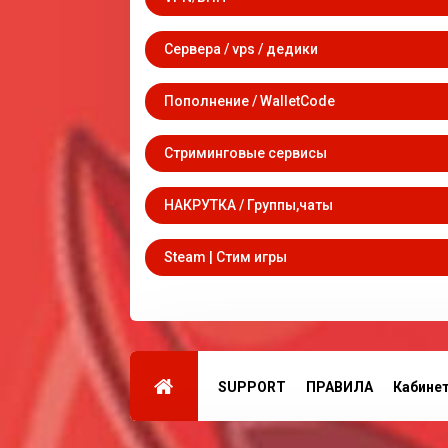
Сервера / vps / дедики
Пополнение / WalletCode
Стриминговые сервисы
НАКРУТКА / Группы,чаты
Steam | Стим игры
SUPPORT
ПРАВИЛА
Кабине