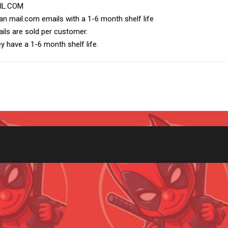
IL.COM
an mail.com emails with a 1-6 month shelf life
ils are sold per customer.
y have a 1-6 month shelf life.
Всего позиций в корзине
(шт)
Всего товара в корзине
Руб.
Сумма к оплате (без скидок)