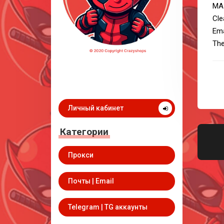
MA
Cle
Ema
The
Личный кабинет
Категории
Прокси
Почты | Email
Telegram | TG аккаунты