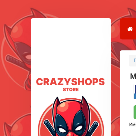
Г
M
Им