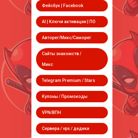
Фейсбук | Facebook
AI | Ключи активации | ПО
Авторег/Микс/Саморег
Сайты знакомств /
Микс
Telegram Premium / Stars
Купоны / Промокоды
VPN/ВПН
Сервера / vps / дедики