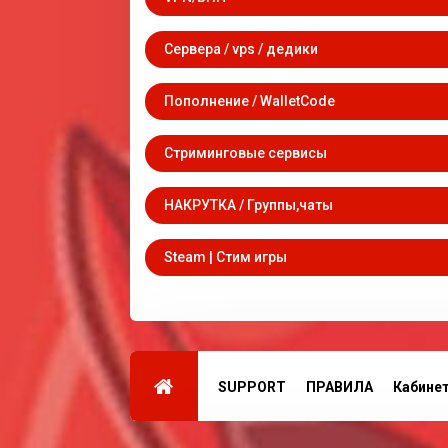
Сервера / vps / дедики
Пополнение / WalletCode
Стриминговые сервисы
НАКРУТКА / Группы,чаты
Steam | Стим игры
SUPPORT
ПРАВИЛА
Кабине