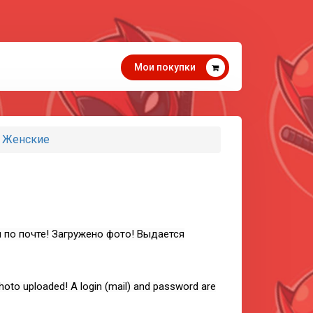
Мои покупки
Г Женские
 по почте! Загружено фото! Выдается
hoto uploaded! A login (mail) and password are