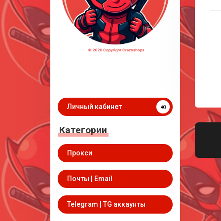
Личный кабинет
Категории
Прокси
Почты | Email
Telegram | TG аккаунты