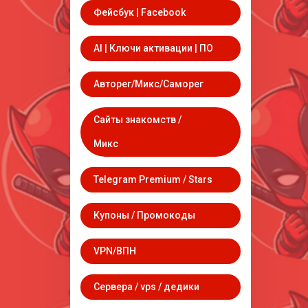
Фейсбук | Facebook
AI | Ключи активации | ПО
Авторег/Микс/Саморег
Сайты знакомств /
Микс
Telegram Premium / Stars
Купоны / Промокоды
VPN/ВПН
Сервера / vps / дедики