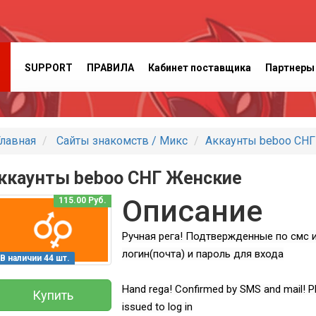
SUPPORT
ПРАВИЛА
Кабинет поставщика
Партнеры
лавная
Сайты знакомств / Микс
Аккаунты beboo СН
ккаунты beboo СНГ Женские
Описание
115.00 Руб.
Ручная рега! Подтвержденные по смс и
логин(почта) и пароль для входа
В наличии 44 шт.
Hand rega! Confirmed by SMS and mail! P
Купить
issued to log in