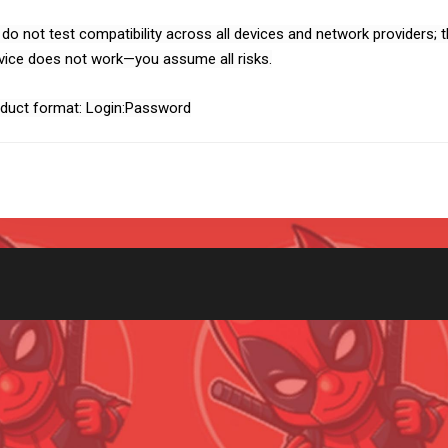
do not test compatibility across all devices and network providers; t
vice does not work—you assume all risks.
duct format: Login:Password
Всего позиций в корзине
(шт)
Всего товара в корзине
Руб.
Сумма к оплате (без скидок)