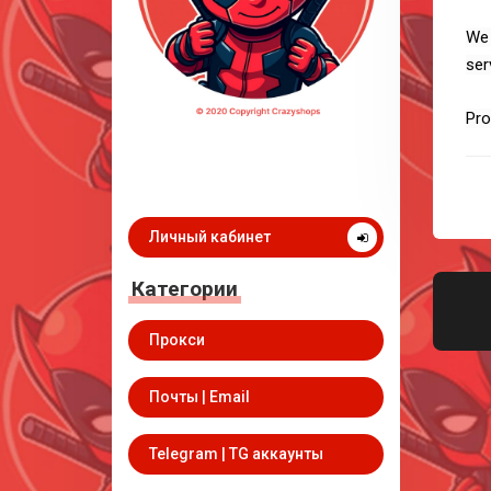
We 
ser
Pro
Личный кабинет
Категории
Прокси
Почты | Email
Telegram | TG аккаунты