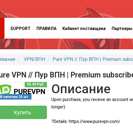
SUPPORT
ПРАВИЛА
Кабинет поставщика
Партнеры
лавная
VPN/ВПН
Pure VPN // Пур ВПН | Premium subsc
ure VPN // Пур ВПН | Premium subscrib
Описание
50.00 Руб.
В наличии 20 шт.
Upon purchase, you receive an account wit
longer).
Купить
?Details: https://www.purevpn.com/