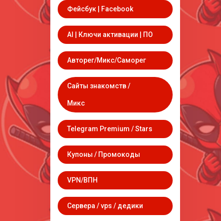
Фейсбук | Facebook
AI | Ключи активации | ПО
Авторег/Микс/Саморег
Сайты знакомств /
Микс
Telegram Premium / Stars
Купоны / Промокоды
VPN/ВПН
Сервера / vps / дедики