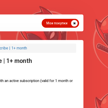
Мои покупки
ribe | 1+ month
e | 1+ month
h an active subscription (valid for 1 month or