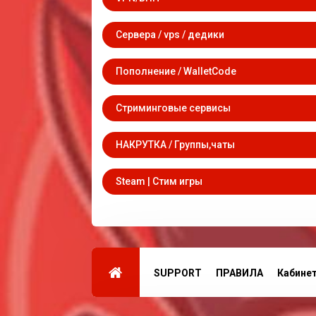
Сервера / vps / дедики
Пополнение / WalletCode
Стриминговые сервисы
НАКРУТКА / Группы,чаты
Steam | Стим игры
SUPPORT
ПРАВИЛА
Кабине