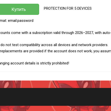
PROTECTION FOR 5 DEVICES
Купить
mat: email:password
ounts come with a subscription valid through 2026–2027, with auto
do not test compatibility across all devices and network providers.
replacements are provided if the account does not work; you assume 
nging account details is strictly prohibited!
Всего позиций в корзине
(шт)
Всего товара в корзине
Руб.
Сумма к оплате (без скидок)