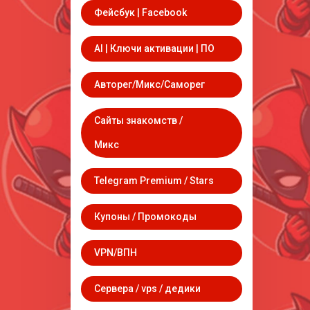
Фейсбук | Facebook
AI | Ключи активации | ПО
Авторег/Микс/Саморег
Сайты знакомств /
Микс
Telegram Premium / Stars
Купоны / Промокоды
VPN/ВПН
Сервера / vps / дедики