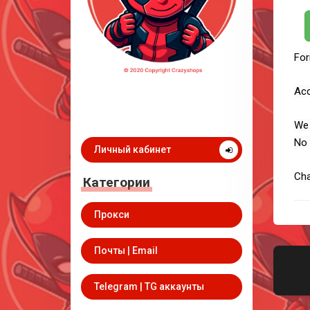
For
Acc
We 
No 
Личный кабинет
Cha
Категории
Прокси
Почты | Email
Telegram | TG аккаунты